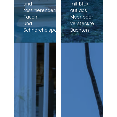
und
mit Blick
faszinierenden
auf das
Tauch-
Meer oder
und
versteckte
Schnorchelspots.
Buchten.