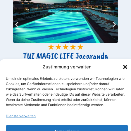
★★★★★
TUI MAGIC LIFE Jacaranda
Türkei
Zustimmung verwalten
Um dir ein optimales Erlebnis zu bieten, verwenden wir Technologien wie
Cookies, um Geräteinformationen zu speichern und/oder darauf
zuzugreifen. Wenn du diesen Technologien zustimmst, können wir Daten
wie das Surfverhalten oder eindeutige IDs auf dieser Website verarbeiten.
Wenn du deine Zustimmung nicht erteilst oder zurückziehst, können
bestimmte Merkmale und Funktionen beeinträchtigt werden.
Warum ein Swim-up-Zimmer wählen?
Entdecke die schönsten Reiseziele mit
Dienste verwalten
luxuriösen Swim-up-Zimmern – von