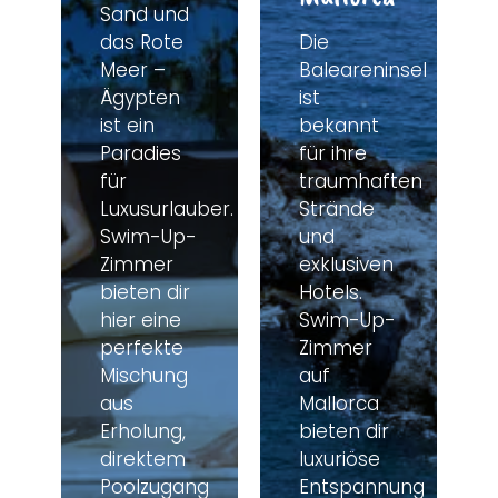
Sand und
das Rote
Die
Meer –
Baleareninsel
Ägypten
ist
ist ein
bekannt
Paradies
für ihre
für
traumhaften
Luxusurlauber.
Strände
Swim-Up-
und
Zimmer
exklusiven
bieten dir
Hotels.
hier eine
Swim-Up-
perfekte
Zimmer
Mischung
auf
aus
Mallorca
Erholung,
bieten dir
direktem
luxuriöse
Poolzugang
Entspannung