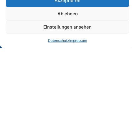
tropischen Stränden bis hin zu Mittelmeer-
Akzeptieren
Perlen. Lass dich inspirieren und finde dein
Ablehnen
perfektes Hotel direkt am Pool.
Einstellungen ansehen
Datenschutz
Impressum
Direkter
Luxus muss
Exklusive
Poolzugang
nicht teuer
Resorts und
– Privat und
sein – Gute
atemberaubend
Exklusiv
Preis-
Locations
Leistung
Erlebe pure
Swim-up-
Entdecke
Entspannung
Zimmer
Swim-up-
mit direktem
findest du
Zimmer, die
Zugang zum
weltweit in
deinen
Pool direkt
den besten
Budgetvorstellungen
von deiner
Resorts –
entsprechen.
Terrasse.
direkt am
Mit ein wenig
Kein
Strand, mit