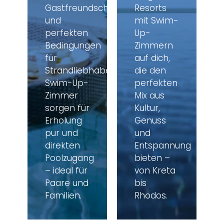
Gastfreundschaft
Resorts
und
mit Swim-
perfekten
Up-
Bedingungen
Zimmern
für
auf dich,
Strandliebhaber.
die den
Swim-Up-
perfekten
Zimmer
Mix aus
sorgen für
Kultur,
Erholung
Genuss
pur und
und
direkten
Entspannung
Poolzugang
bieten –
– ideal für
von Kreta
Paare und
bis
Familien.
Rhodos.