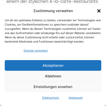
einem der stylischen À-la-carte-Restaurants
den Tag ausklingen lassen möchtest – dieses
Zustimmung verwalten
Resort verspricht echtes Urlaubsfeeling auf
höchstem Niveau. Perfekt für alle, die Luxus,
Um dir ein optimales Erlebnis zu bieten, verwenden wir Technologien wie
Erholung und einen Hauch Exotik suchen.
Cookies, um Geräteinformationen zu speichern und/oder darauf
zuzugreifen. Wenn du diesen Technologien zustimmst, können wir Daten
wie das Surfverhalten oder eindeutige IDs auf dieser Website verarbeiten.
Was mich besonders begeistert hat:
Wenn du deine Zustimmung nicht erteilst oder zurückziehst, können
bestimmte Merkmale und Funktionen beeinträchtigt werden.
Direkt ins Paradies
: Die Swim-Up Zimmer
Dienste verwalten
und Overwater-Bungalows lassen echtes
Malediven-Feeling aufkommen – stilvoll,
Akzeptieren
privat und einfach traumhaft.
Ablehnen
Perfekter Service
: Vom Willkommensdrink
bis zur persönlichen Poolbedienung – das
Einstellungen ansehen
Team liest dir hier jeden Wunsch von den
Augen ab.
Datenschutz
Impressum
Kulinarisches Erlebnis
: Fünf Restaurants